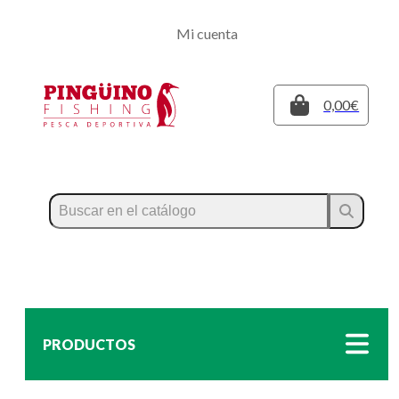
Regístrate
Mi cuenta
Inicia sesión
Cerrar
0,00€
PRODUCTOS