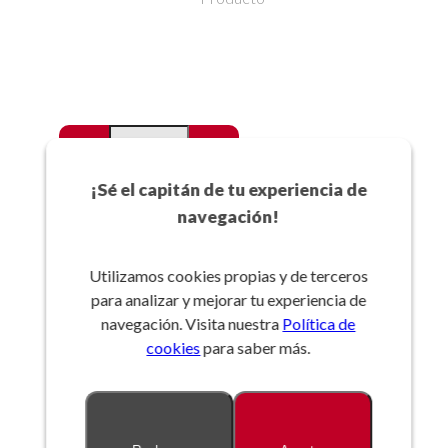
-
+
Favoritos
¡Sé el capitán de tu experiencia de
navegación!
Añadir a la cesta
Utilizamos cookies propias y de terceros
para analizar y mejorar tu experiencia de
Referencia:
navegación. Visita nuestra
Política de
cookies
para saber más.
Descripción