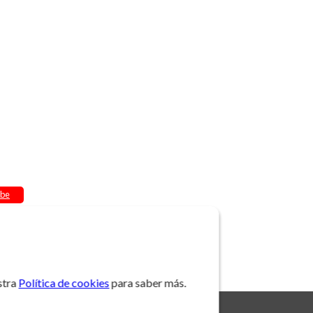
be
stra
Política de cookies
para saber más.