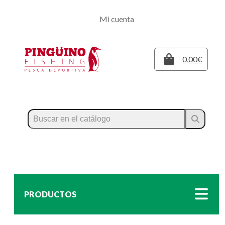
Regístrate
Mi cuenta
Inicia sesión
Cerrar
0,00€
PRODUCTOS