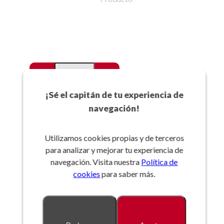
-
+
Favoritos
¡Sé el capitán de tu experiencia de
navegación!
Añadir a la cesta
Utilizamos cookies propias y de terceros
para analizar y mejorar tu experiencia de
Referencia:
navegación. Visita nuestra
Política de
cookies
para saber más.
Descripción