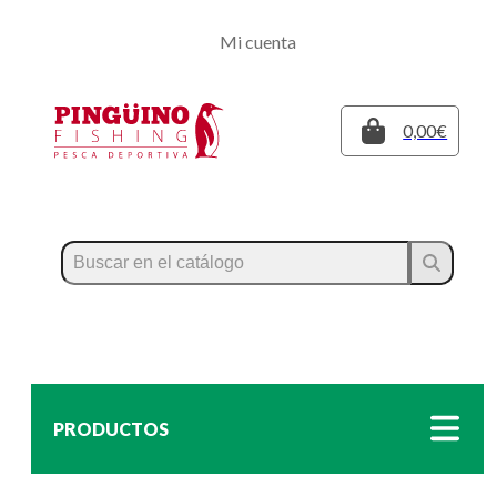
Regístrate
Mi cuenta
Inicia sesión
Cerrar
0,00€
PRODUCTOS