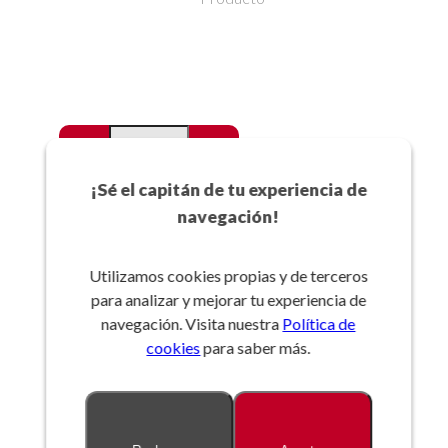
-
+
Favoritos
¡Sé el capitán de tu experiencia de
navegación!
Añadir a la cesta
Utilizamos cookies propias y de terceros
para analizar y mejorar tu experiencia de
Referencia:
navegación. Visita nuestra
Política de
cookies
para saber más.
Descripción