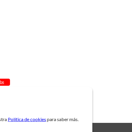
be
stra
Política de cookies
para saber más.