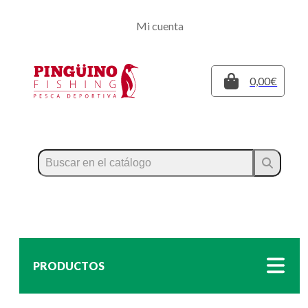
Regístrate
Mi cuenta
Inicia sesión
Cerrar
0,00€
PRODUCTOS