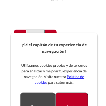
-
+
Favoritos
¡Sé el capitán de tu experiencia de
navegación!
Añadir a la cesta
Utilizamos cookies propias y de terceros
para analizar y mejorar tu experiencia de
Referencia:
navegación. Visita nuestra
Política de
cookies
para saber más.
Descripción