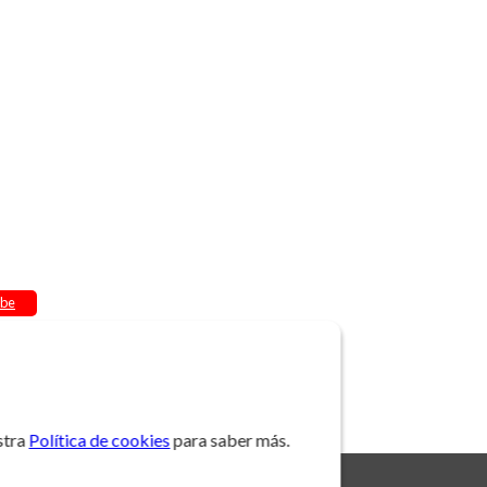
be
stra
Política de cookies
para saber más.