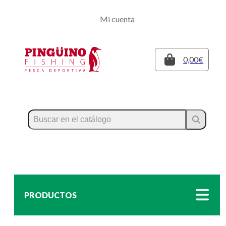
Regístrate
Mi cuenta
Inicia sesión
Cerrar
0,00€
PRODUCTOS