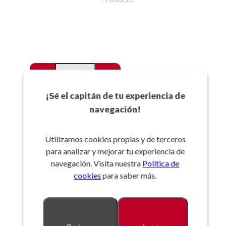
-
+
Favoritos
¡Sé el capitán de tu experiencia de
navegación!
Añadir a la cesta
Utilizamos cookies propias y de terceros
para analizar y mejorar tu experiencia de
Referencia:
navegación. Visita nuestra
Política de
cookies
para saber más.
Descripción