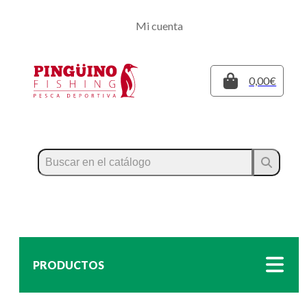
Regístrate
Mi cuenta
Inicia sesión
Cerrar
0,00€
PRODUCTOS