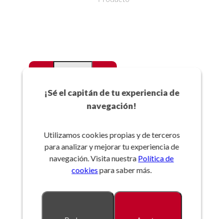
-
+
Favoritos
¡Sé el capitán de tu experiencia de
navegación!
Añadir a la cesta
Utilizamos cookies propias y de terceros
para analizar y mejorar tu experiencia de
Referencia:
navegación. Visita nuestra
Política de
cookies
para saber más.
Descripción