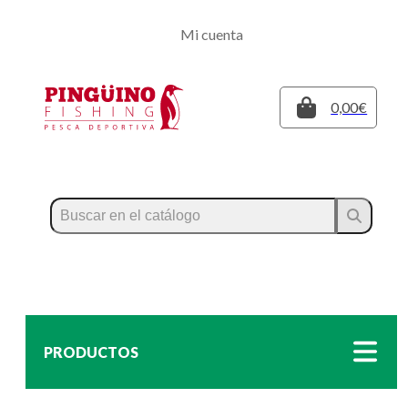
Regístrate
Mi cuenta
Inicia sesión
Cerrar
0,00€
PRODUCTOS