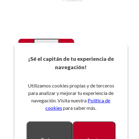
-
+
Favoritos
¡Sé el capitán de tu experiencia de
navegación!
Añadir a la cesta
Utilizamos cookies propias y de terceros
para analizar y mejorar tu experiencia de
Referencia:
navegación. Visita nuestra
Política de
cookies
para saber más.
Descripción