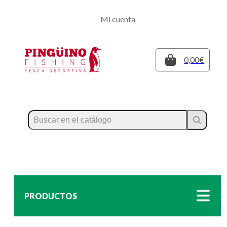
Regístrate
Mi cuenta
Inicia sesión
Cerrar
0,00€
PRODUCTOS