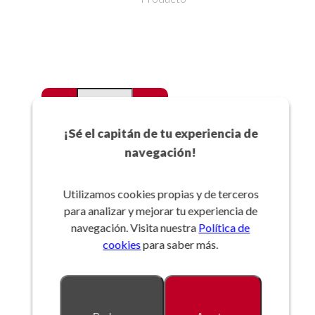
-
+
Favoritos
¡Sé el capitán de tu experiencia de
navegación!
Añadir a la cesta
Utilizamos cookies propias y de terceros
para analizar y mejorar tu experiencia de
Referencia:
navegación. Visita nuestra
Política de
cookies
para saber más.
Descripción