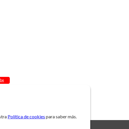
be
stra
Política de cookies
para saber más.