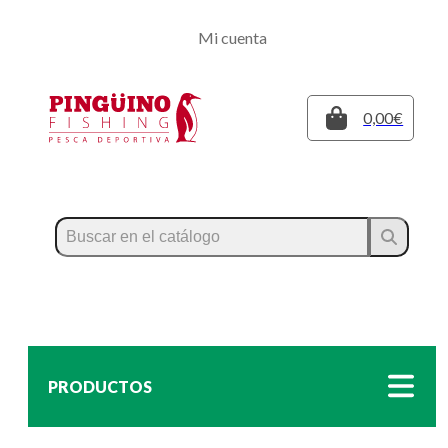
Regístrate
Mi cuenta
Inicia sesión
Cerrar
0,00€
PRODUCTOS