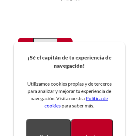
-
+
Favoritos
¡Sé el capitán de tu experiencia de
navegación!
Añadir a la cesta
Utilizamos cookies propias y de terceros
para analizar y mejorar tu experiencia de
Referencia:
navegación. Visita nuestra
Política de
cookies
para saber más.
Descripción