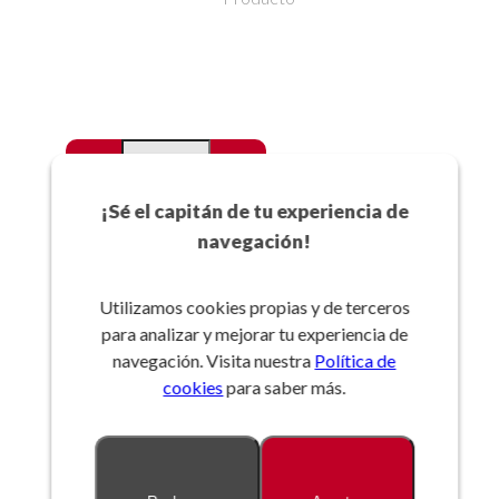
-
+
Favoritos
¡Sé el capitán de tu experiencia de
navegación!
Añadir a la cesta
Utilizamos cookies propias y de terceros
para analizar y mejorar tu experiencia de
Referencia:
navegación. Visita nuestra
Política de
cookies
para saber más.
Descripción