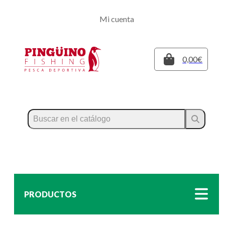
Regístrate
Mi cuenta
Inicia sesión
Cerrar
0,00€
PRODUCTOS