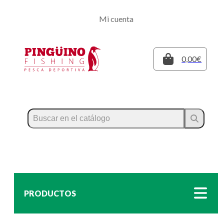
Regístrate
Mi cuenta
Inicia sesión
Cerrar
0,00€
PRODUCTOS