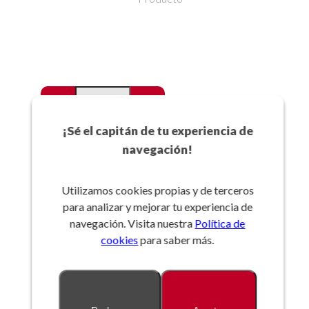
-
+
Favoritos
¡Sé el capitán de tu experiencia de
navegación!
Añadir a la cesta
Utilizamos cookies propias y de terceros
para analizar y mejorar tu experiencia de
Referencia:
navegación. Visita nuestra
Política de
cookies
para saber más.
Descripción