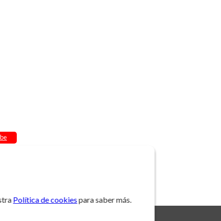
be
stra
Política de cookies
para saber más.