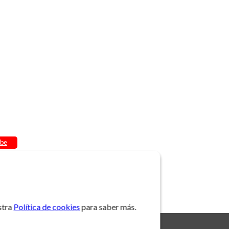
be
stra
Política de cookies
para saber más.