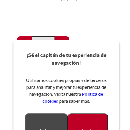
-
+
Favoritos
¡Sé el capitán de tu experiencia de
navegación!
Añadir a la cesta
Utilizamos cookies propias y de terceros
para analizar y mejorar tu experiencia de
Referencia:
navegación. Visita nuestra
Política de
cookies
para saber más.
Descripción