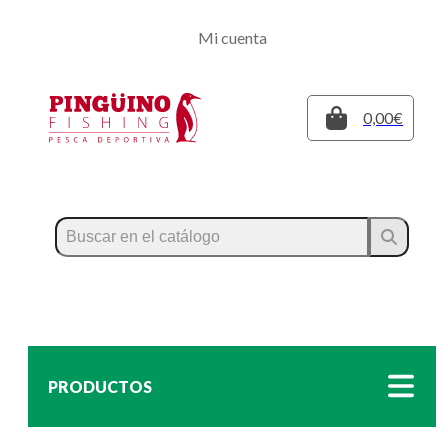
Regístrate
Mi cuenta
Inicia sesión
Cerrar
0,00€
PRODUCTOS