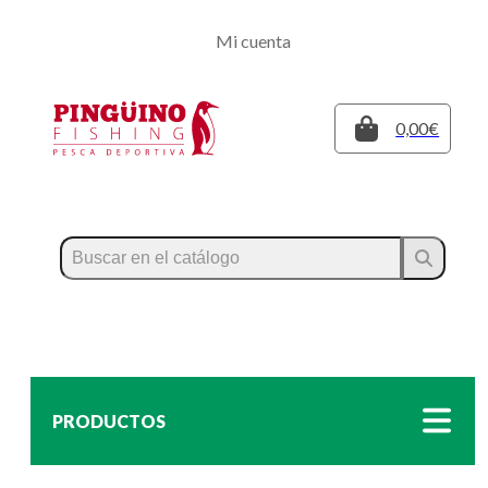
Regístrate
Mi cuenta
Inicia sesión
Cerrar
0,00€
PRODUCTOS