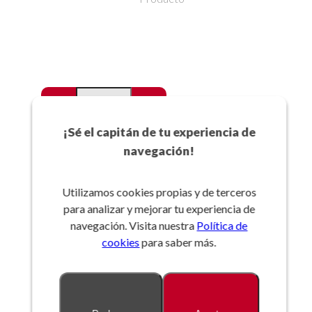
-
+
Favoritos
¡Sé el capitán de tu experiencia de
navegación!
Añadir a la cesta
Utilizamos cookies propias y de terceros
para analizar y mejorar tu experiencia de
Referencia:
navegación. Visita nuestra
Política de
cookies
para saber más.
Descripción