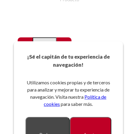
-
+
Favoritos
¡Sé el capitán de tu experiencia de
navegación!
Añadir a la cesta
Utilizamos cookies propias y de terceros
para analizar y mejorar tu experiencia de
Referencia:
navegación. Visita nuestra
Política de
cookies
para saber más.
Descripción