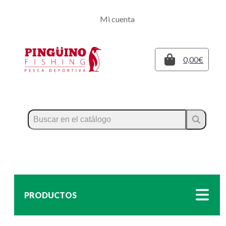
Regístrate
Mi cuenta
Inicia sesión
Cerrar
0,00€
PRODUCTOS