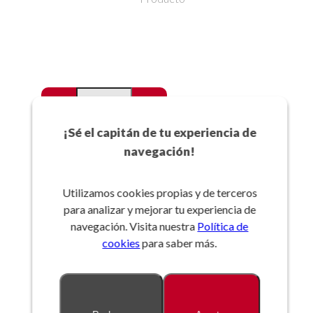
-
+
Favoritos
¡Sé el capitán de tu experiencia de
navegación!
Añadir a la cesta
Utilizamos cookies propias y de terceros
para analizar y mejorar tu experiencia de
Referencia:
navegación. Visita nuestra
Política de
cookies
para saber más.
Descripción