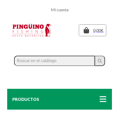
Regístrate
Mi cuenta
Inicia sesión
Cerrar
0,00€
PRODUCTOS