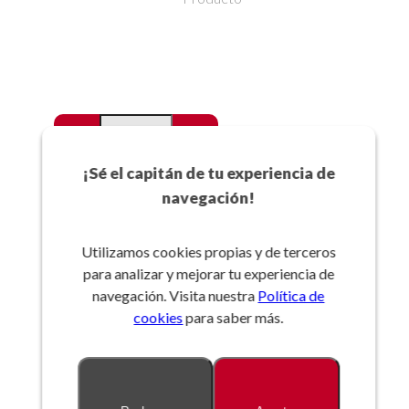
-
+
Favoritos
¡Sé el capitán de tu experiencia de
navegación!
Añadir a la cesta
Utilizamos cookies propias y de terceros
para analizar y mejorar tu experiencia de
Referencia:
navegación. Visita nuestra
Política de
cookies
para saber más.
Descripción