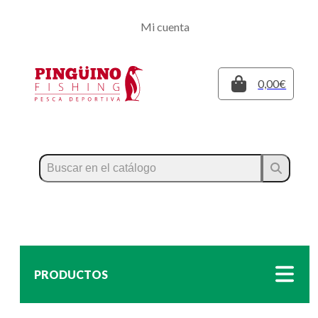
Regístrate
Mi cuenta
Inicia sesión
Cerrar
0,00€
PRODUCTOS