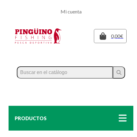
Regístrate
Mi cuenta
Inicia sesión
Cerrar
0,00€
PRODUCTOS