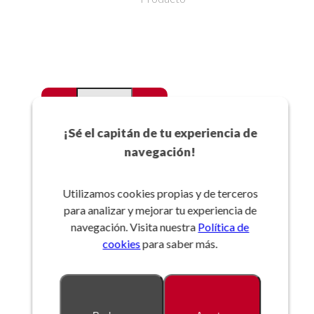
-
+
Favoritos
¡Sé el capitán de tu experiencia de
navegación!
Añadir a la cesta
Utilizamos cookies propias y de terceros
para analizar y mejorar tu experiencia de
Referencia:
navegación. Visita nuestra
Política de
cookies
para saber más.
Descripción