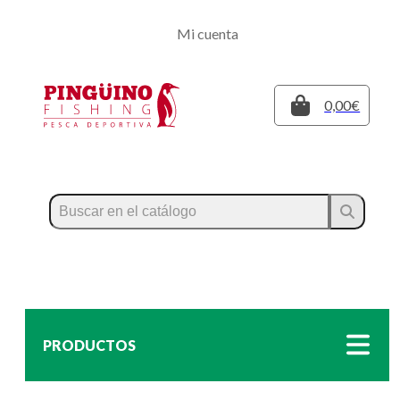
Regístrate
Mi cuenta
Inicia sesión
Cerrar
0,00€
PRODUCTOS