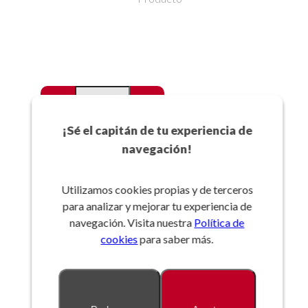
-
+
Favoritos
¡Sé el capitán de tu experiencia de
navegación!
Añadir a la cesta
Utilizamos cookies propias y de terceros
para analizar y mejorar tu experiencia de
Referencia:
navegación. Visita nuestra
Política de
cookies
para saber más.
Descripción