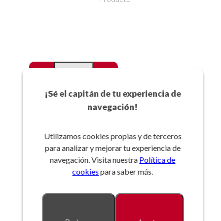
-
+
Favoritos
¡Sé el capitán de tu experiencia de
navegación!
Añadir a la cesta
Utilizamos cookies propias y de terceros
para analizar y mejorar tu experiencia de
Referencia:
navegación. Visita nuestra
Política de
cookies
para saber más.
Descripción