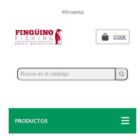
Regístrate
Mi cuenta
Inicia sesión
Cerrar
0,00€
PRODUCTOS