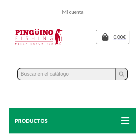
Regístrate
Mi cuenta
Inicia sesión
Cerrar
0,00€
PRODUCTOS