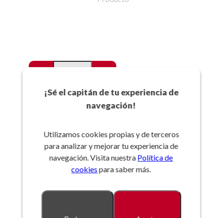
-
+
Favoritos
¡Sé el capitán de tu experiencia de
navegación!
Añadir a la cesta
Utilizamos cookies propias y de terceros
para analizar y mejorar tu experiencia de
Referencia:
navegación. Visita nuestra
Política de
cookies
para saber más.
Descripción