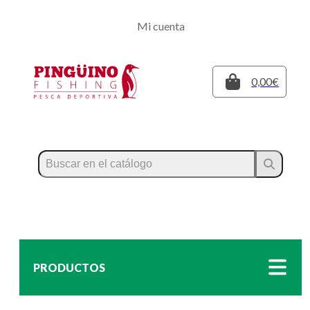
Regístrate
Mi cuenta
Inicia sesión
Cerrar
0,00€
PRODUCTOS