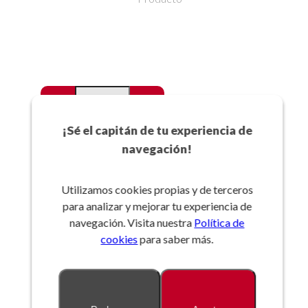
-
+
Favoritos
¡Sé el capitán de tu experiencia de
navegación!
Añadir a la cesta
Utilizamos cookies propias y de terceros
para analizar y mejorar tu experiencia de
Referencia:
navegación. Visita nuestra
Política de
cookies
para saber más.
Descripción