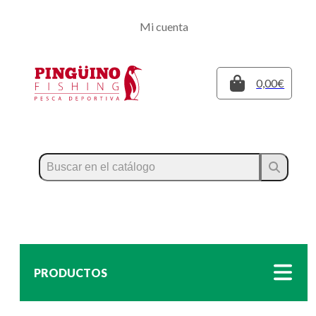
Regístrate
Mi cuenta
Inicia sesión
Cerrar
0,00€
PRODUCTOS