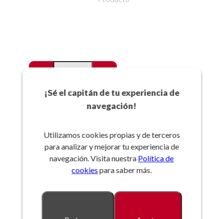
-
+
Favoritos
¡Sé el capitán de tu experiencia de
navegación!
Añadir a la cesta
Utilizamos cookies propias y de terceros
para analizar y mejorar tu experiencia de
Referencia:
navegación. Visita nuestra
Política de
cookies
para saber más.
Descripción