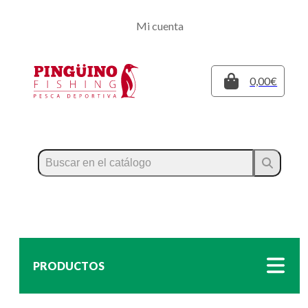
Regístrate
Mi cuenta
Inicia sesión
Cerrar
0,00€
PRODUCTOS