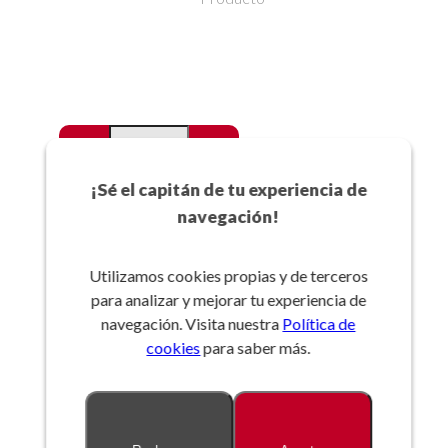
-
+
Favoritos
¡Sé el capitán de tu experiencia de
navegación!
Añadir a la cesta
Utilizamos cookies propias y de terceros
para analizar y mejorar tu experiencia de
Referencia:
navegación. Visita nuestra
Política de
cookies
para saber más.
Descripción