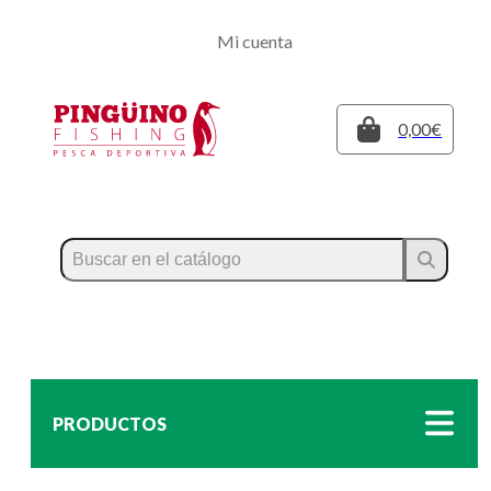
Regístrate
Mi cuenta
Inicia sesión
Cerrar
0,00€
PRODUCTOS