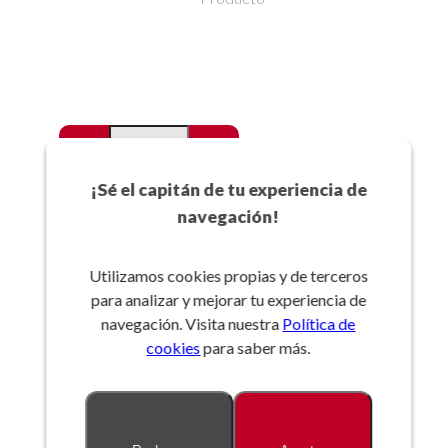
-
+
Favoritos
¡Sé el capitán de tu experiencia de
navegación!
Añadir a la cesta
Utilizamos cookies propias y de terceros
para analizar y mejorar tu experiencia de
Referencia:
navegación. Visita nuestra
Política de
cookies
para saber más.
Descripción