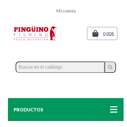
Regístrate
Mi cuenta
Inicia sesión
Cerrar
0,00€
PRODUCTOS