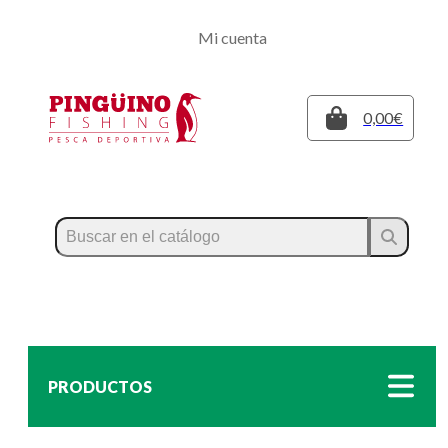
Regístrate
Mi cuenta
Inicia sesión
Cerrar
0,00€
PRODUCTOS