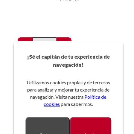
-
+
Favoritos
¡Sé el capitán de tu experiencia de
navegación!
Añadir a la cesta
Utilizamos cookies propias y de terceros
para analizar y mejorar tu experiencia de
Referencia:
navegación. Visita nuestra
Política de
cookies
para saber más.
Descripción