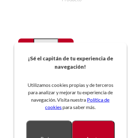
-
+
Favoritos
¡Sé el capitán de tu experiencia de
navegación!
Añadir a la cesta
Utilizamos cookies propias y de terceros
para analizar y mejorar tu experiencia de
Referencia:
navegación. Visita nuestra
Política de
cookies
para saber más.
Descripción