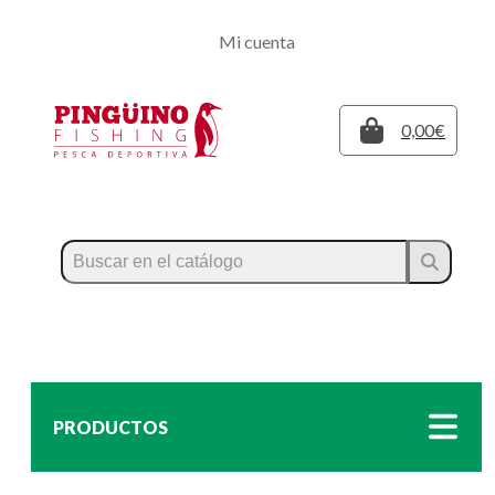
Regístrate
Mi cuenta
Inicia sesión
Cerrar
0,00€
PRODUCTOS