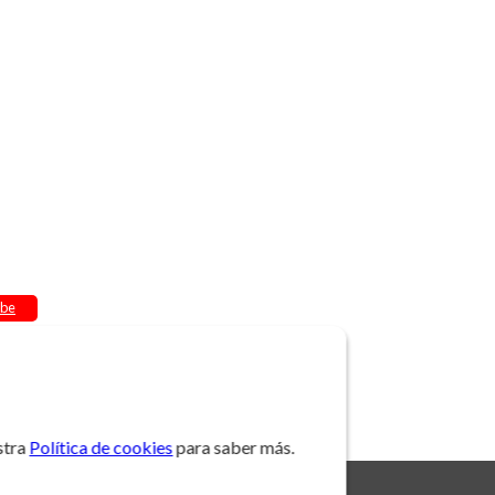
be
stra
Política de cookies
para saber más.