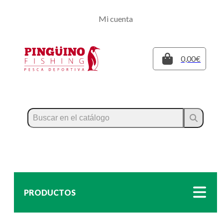
Regístrate
Mi cuenta
Inicia sesión
Cerrar
0,00€
PRODUCTOS