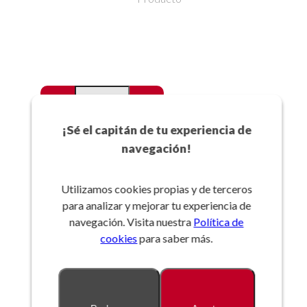
-
+
Favoritos
¡Sé el capitán de tu experiencia de
navegación!
Añadir a la cesta
Utilizamos cookies propias y de terceros
para analizar y mejorar tu experiencia de
Referencia:
navegación. Visita nuestra
Política de
cookies
para saber más.
Descripción