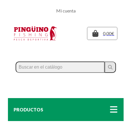
Regístrate
Mi cuenta
Inicia sesión
Cerrar
0,00€
PRODUCTOS