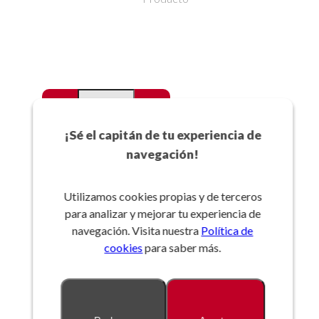
-
+
Favoritos
¡Sé el capitán de tu experiencia de
navegación!
Añadir a la cesta
Utilizamos cookies propias y de terceros
para analizar y mejorar tu experiencia de
Referencia:
navegación. Visita nuestra
Política de
cookies
para saber más.
Descripción