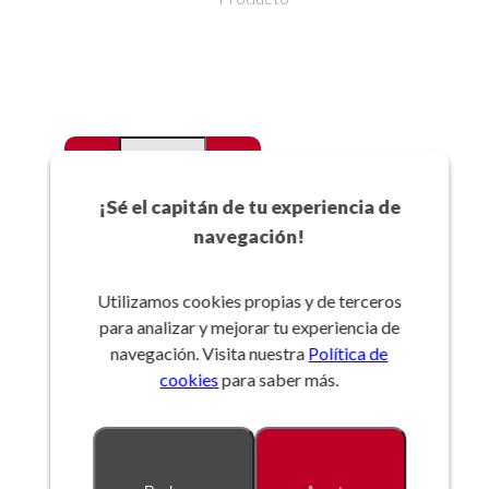
-
+
Favoritos
¡Sé el capitán de tu experiencia de
navegación!
Añadir a la cesta
Utilizamos cookies propias y de terceros
para analizar y mejorar tu experiencia de
Referencia:
navegación. Visita nuestra
Política de
cookies
para saber más.
Descripción