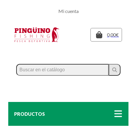
Regístrate
Mi cuenta
Inicia sesión
Cerrar
0,00€
PRODUCTOS