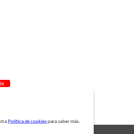
be
stra
Política de cookies
para saber más.