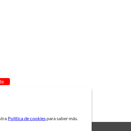
be
stra
Política de cookies
para saber más.