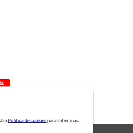
be
stra
Política de cookies
para saber más.