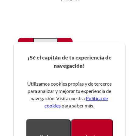
-
+
Favoritos
¡Sé el capitán de tu experiencia de
navegación!
Añadir a la cesta
Utilizamos cookies propias y de terceros
para analizar y mejorar tu experiencia de
Referencia:
navegación. Visita nuestra
Política de
cookies
para saber más.
Descripción