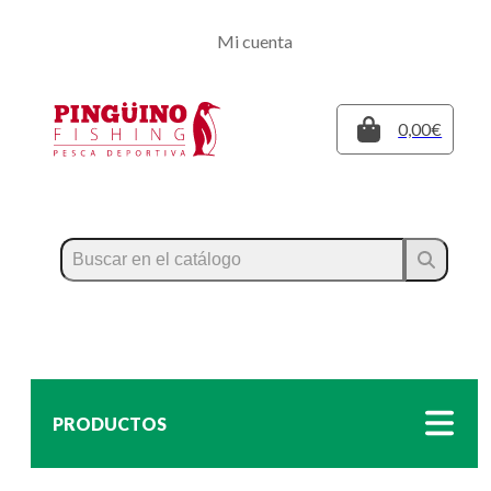
Regístrate
Mi cuenta
Inicia sesión
Cerrar
0,00€
PRODUCTOS