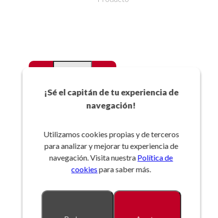
-
+
Favoritos
¡Sé el capitán de tu experiencia de
navegación!
Añadir a la cesta
Utilizamos cookies propias y de terceros
para analizar y mejorar tu experiencia de
Referencia:
navegación. Visita nuestra
Política de
cookies
para saber más.
Descripción