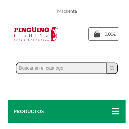
Regístrate
Mi cuenta
Inicia sesión
Cerrar
0,00€
PRODUCTOS