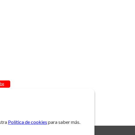
be
stra
Política de cookies
para saber más.