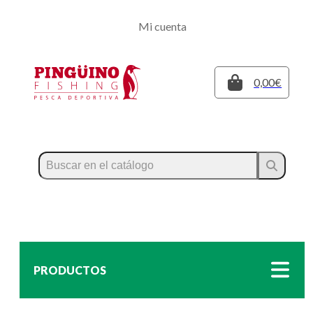
Regístrate
Mi cuenta
Inicia sesión
Cerrar
0,00€
PRODUCTOS