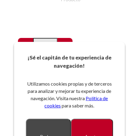
-
+
Favoritos
¡Sé el capitán de tu experiencia de
navegación!
Añadir a la cesta
Utilizamos cookies propias y de terceros
para analizar y mejorar tu experiencia de
Referencia:
navegación. Visita nuestra
Política de
cookies
para saber más.
Descripción