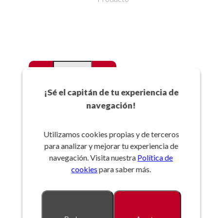
-
+
Favoritos
¡Sé el capitán de tu experiencia de
navegación!
Añadir a la cesta
Utilizamos cookies propias y de terceros
para analizar y mejorar tu experiencia de
Referencia:
navegación. Visita nuestra
Política de
cookies
para saber más.
Descripción