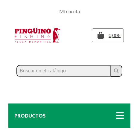
Regístrate
Mi cuenta
Inicia sesión
Cerrar
0,00€
PRODUCTOS