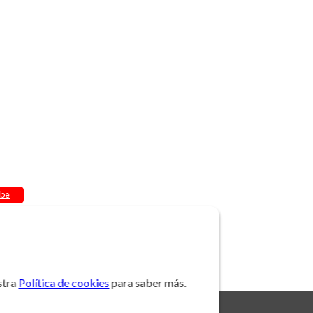
be
stra
Política de cookies
para saber más.