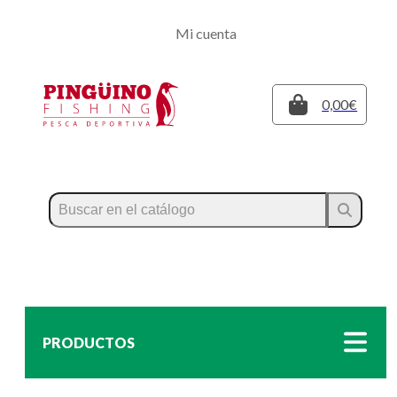
Regístrate
Mi cuenta
Inicia sesión
Cerrar
0,00€
PRODUCTOS