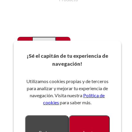
-
+
Favoritos
¡Sé el capitán de tu experiencia de
navegación!
Añadir a la cesta
Utilizamos cookies propias y de terceros
para analizar y mejorar tu experiencia de
Referencia:
navegación. Visita nuestra
Política de
cookies
para saber más.
Descripción