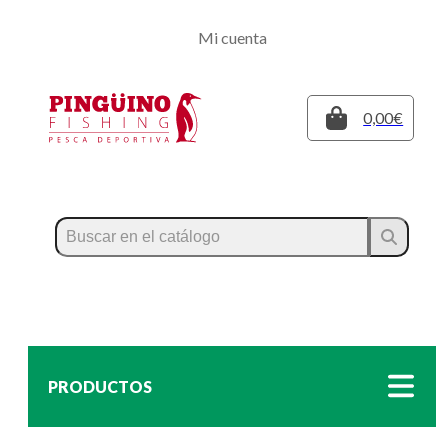
Regístrate
Mi cuenta
Inicia sesión
Cerrar
0,00€
PRODUCTOS