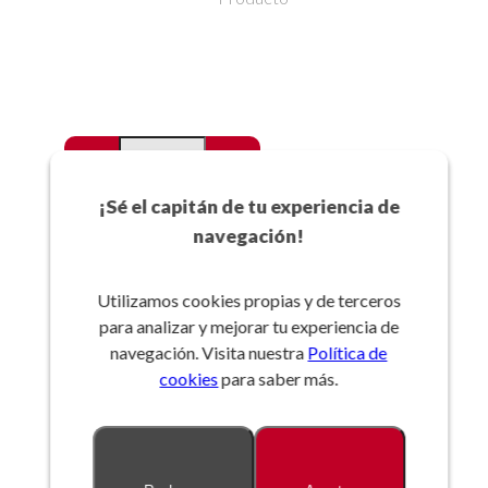
-
+
Favoritos
¡Sé el capitán de tu experiencia de
navegación!
Añadir a la cesta
Utilizamos cookies propias y de terceros
para analizar y mejorar tu experiencia de
Referencia:
navegación. Visita nuestra
Política de
cookies
para saber más.
Descripción