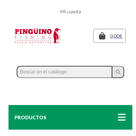
Regístrate
Mi cuenta
Inicia sesión
Cerrar
0,00€
PRODUCTOS