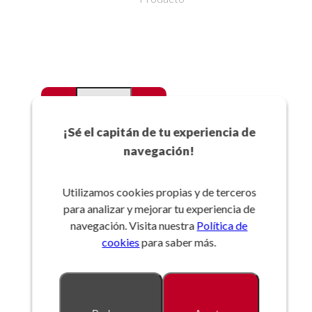
-
+
Favoritos
¡Sé el capitán de tu experiencia de
navegación!
Añadir a la cesta
Utilizamos cookies propias y de terceros
para analizar y mejorar tu experiencia de
Referencia:
navegación. Visita nuestra
Política de
cookies
para saber más.
Descripción