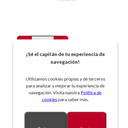
-
+
Favoritos
¡Sé el capitán de tu experiencia de
navegación!
Añadir a la cesta
Utilizamos cookies propias y de terceros
para analizar y mejorar tu experiencia de
Referencia:
navegación. Visita nuestra
Política de
cookies
para saber más.
Descripción