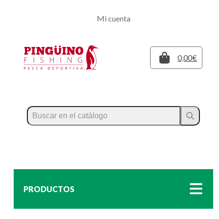
Regístrate
Mi cuenta
Inicia sesión
Cerrar
0,00€
PRODUCTOS